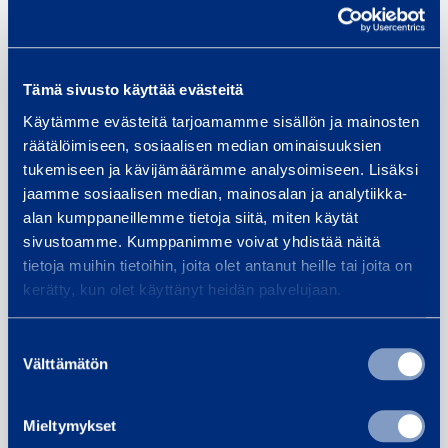
Read next
PRESS RELEASES
Tämä sivusto käyttää evästeitä
Käytämme evästeitä tarjoamamme sisällön ja mainosten
räätälöimiseen, sosiaalisen median ominaisuuksien
tukemiseen ja kävijämäärämme analysoimiseen. Lisäksi
jaamme sosiaalisen median, mainosalan ja analytiikka-
alan kumppaneillemme tietoja siitä, miten käytät
sivustoamme. Kumppanimme voivat yhdistää näitä
tietoja muihin tietoihin, joita olet antanut heille tai joita on
kerätty, kun olet käyttänyt heidän palvelujaan.
Ramirent Ranked Among Finland’s
Suostumuksen
Top 10 Best Workplaces
Välttämätön
valinta
26.03.2026
PRESS RELEASES
Mieltymykset