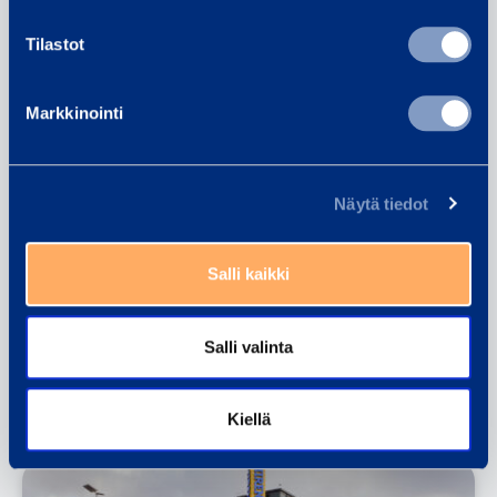
Tilastot
Markkinointi
Näytä tiedot
Salli kaikki
Ramirent Achieves EcoVadis
Platinum Status, Strengthening Its
Salli valinta
Sustainability Leadership
20.03.2026
Kiellä
PRESS RELEASES