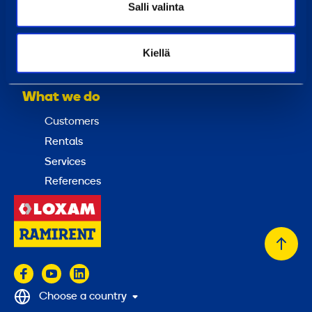
Salli valinta
Invoicing address
Local head offices
Kiellä
Investors
What we do
Customers
Rentals
Services
References
Back
to
top
Choose a country