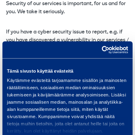
Security of our services is important, for us and for
you. We take it seriously.
If you have a cyber security issue to report, e.g. if
you have discovered a vulnerability in our services /
products or otherwise have a cyber security
incident to report, we encourage you to submit a
report to our security team. Please send an email
Tämä sivusto käyttää evästeitä
describing the issue to
security-
Käytämme evästeitä tarjoamamme sisällön ja mainosten
contact@ramirent.com
.
räätälöimiseen, sosiaalisen median ominaisuuksien
tukemiseen ja kävijämäärämme analysoimiseen. Lisäksi
You are welcome to report anonymously or to leave
jaamme sosiaalisen median, mainosalan ja analytiikka-
your contact information.
alan kumppaneillemme tietoja siitä, miten käytät
sivustoamme. Kumppanimme voivat yhdistää näitä
tietoja muihin tietoihin, joita olet antanut heille tai joita on
We may contact you for clarifications / additional
kerätty, kun olet käyttänyt heidän palvelujaan.