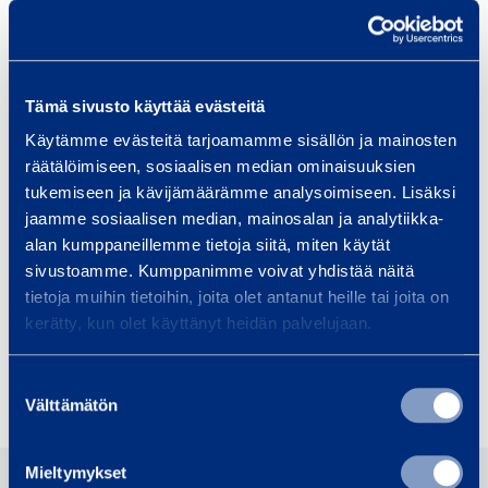
tapahtuu olennaista kehitystä.
Ramirent Oy
Tämä sivusto käyttää evästeitä
Käytämme evästeitä tarjoamamme sisällön ja mainosten
Sari Helander
räätälöimiseen, sosiaalisen median ominaisuuksien
CFO
tukemiseen ja kävijämäärämme analysoimiseen. Lisäksi
jaamme sosiaalisen median, mainosalan ja analytiikka-
alan kumppaneillemme tietoja siitä, miten käytät
Lisätiedot: Sari Helander, CFO of Ramirent Ltd,
sivustoamme. Kumppanimme voivat yhdistää näitä
puhelin: +358 50 379 1819, e-mail:
tietoja muihin tietoihin, joita olet antanut heille tai joita on
Sari.Helander@ramirent.com.
kerätty, kun olet käyttänyt heidän palvelujaan.
Suostumuksen
Share
Välttämätön
valinta
Mieltymykset