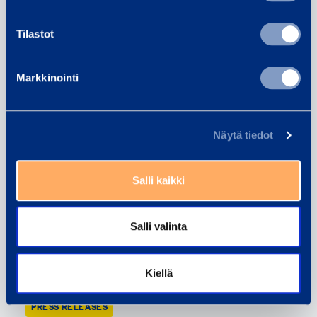
Read next
Tilastot
PRESS RELEASES
Markkinointi
Näytä tiedot
Salli kaikki
Salli valinta
Ramirent Ranked Among Finland’s
Top 10 Best Workplaces
Kiellä
26.03.2026
PRESS RELEASES