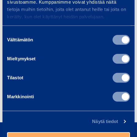
sivustoamme. Kumppanimme voivat yhdistää näitä
tietoja muihin tietoihin, joita olet antanut heille tai joita on
kerätty, kun olet käyttänyt heidän palvelujaan.
Suostumuksen
Välttämätön
valinta
Mieltymykset
All Loxam reports
Tilastot
Go to reports
Markkinointi
Näytä tiedot
About us