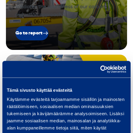
validates the soundness of our carbon
reduction approach.”
Go to report
CSR Report 2022
“Our commitment as a responsible rental
company has always involved training,
Tämä sivusto käyttää evästeitä
safety, well-being at work, preservation of
Käytämme evästeitä tarjoamamme sisällön ja mainosten
the environment and relations with local
räätälöimiseen, sosiaalisen median ominaisuuksien
communities.”
tukemiseen ja kävijämäärämme analysoimiseen. Lisäksi
jaamme sosiaalisen median, mainosalan ja analytiikka-
alan kumppaneillemme tietoja siitä, miten käytät
Go to report