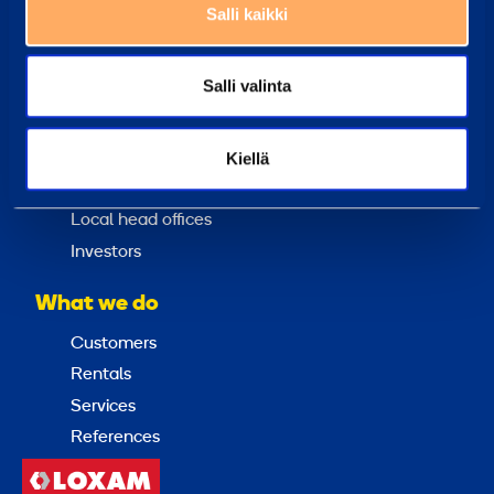
Salli kaikki
Sustainability
Loxam Group
Salli valinta
Why choose us?
Contact us
Kiellä
Invoicing address
Local head offices
Investors
What we do
Customers
Rentals
Services
References