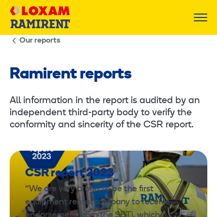
Skip
to
content
Our reports
Ramirent reports
All information in the report is audited by an
independent third-party body to verify the
conformity and sincerity of the CSR report.
CSR report 2023
“We are very proud to be the first
equipment rental company to receive
endorsement from the SBTi, which