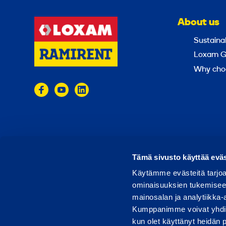
About us
Sustainab
Loxam G
Why cho
© 2024 Ramirent
Terms of use
Privacy policy
Tämä sivusto käyttää eväs
Käytämme evästeitä tarjoa
ominaisuuksien tukemisee
mainosalan ja analytiikka-
Kumppanimme voivat yhdistää 
kun olet käyttänyt heidän 