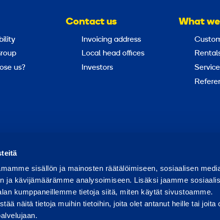
Contact us
What we
ility
Invoicing address
Custom
roup
Local head offices
Rental
ose us?
Investors
Service
Refere
Report abuse
Report a security issue
teitä
mamme sisällön ja mainosten räätälöimiseen, sosiaalisen medi
n ja kävijämäärämme analysoimiseen. Lisäksi jaamme sosiaali
alan kumppaneillemme tietoja siitä, miten käytät sivustoamme.
näitä tietoja muihin tietoihin, joita olet antanut heille tai joita 
palvelujaan.