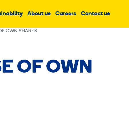
inability
About us
Careers
Contact us
Sub
Sub
Sub
menu
menu
menu
OF OWN SHARES
E OF OWN