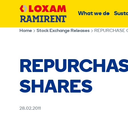
Skip
Main
to
What we do
Susta
Sub
content
menu
Home
Stock Exchange Releases
REPURCHASE 
REPURCHAS
SHARES
28.02.2011