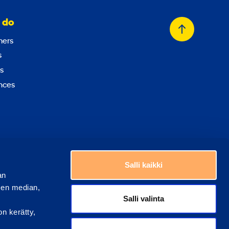
 do
Back
ers
to
s
top
s
nces
Choose a country
Salli kaikki
an
sen median,
Salli valinta
on kerätty,