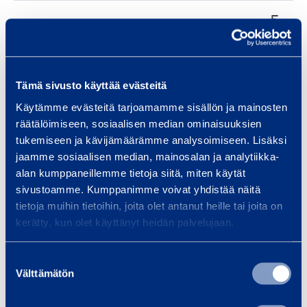
E
Highest price /share:
11,6300
U
R
Tämä sivusto käyttää evästeitä
E
Käytämme evästeitä tarjoamamme sisällön ja mainosten
Lowest price /share:
11,2600
U
räätälöimiseen, sosiaalisen median ominaisuuksien
R
tukemiseen ja kävijämäärämme analysoimiseen. Lisäksi
jaamme sosiaalisen median, mainosalan ja analytiikka-
alan kumppaneillemme tietoja siitä, miten käytät
E
33960,
sivustoamme. Kumppanimme voivat yhdistää näitä
Total price:
U
00
tietoja muihin tietoihin, joita olet antanut heille tai joita on
R
kerätty, kun olet käyttänyt heidän palvelujaan.
Suostumuksen
Välttämätön
valinta
17
The shares held by