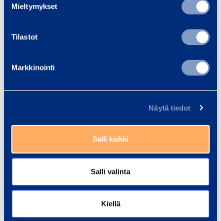
March
Mieltymykset
(COMPANY NAME) on
2011
Tilastot
RMR1V
551230
Markkinointi
Näytä tiedot
Ramirent
Salli kaikki
Salli valinta
Kiellä