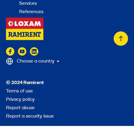
Services
References
Back
to
top
Choose a country
© 2024 Ramirent
Terms of use
Privacy policy
Report abuse
Report a security issue