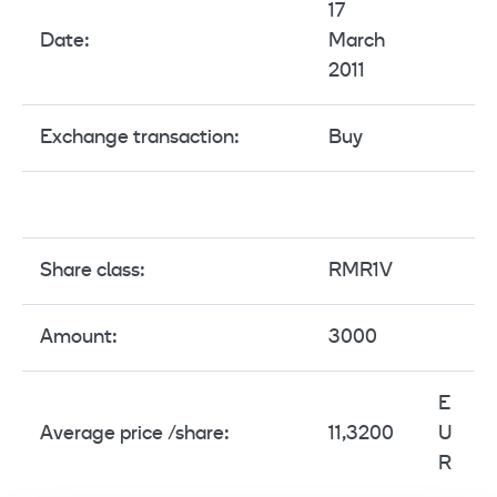
17
Date:
March
2011
Exchange transaction:
Buy
Share class:
RMR1V
Amount:
3000
E
Average price /share:
11,3200
U
R