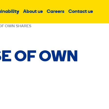
inability
About us
Careers
Contact us
Sub
Sub
Sub
menu
menu
menu
OF OWN SHARES
E OF OWN