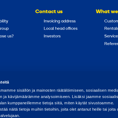
Contact us
What we
ility
Invoicing address
Custom
roup
Local head offices
Rental
ose us?
Investors
Service
Refere
Report abuse
Report a security issue
teitä
mamme sisällön ja mainosten räätälöimiseen, sosiaalisen medi
n ja kävijämäärämme analysoimiseen. Lisäksi jaamme sosiaali
alan kumppaneillemme tietoja siitä, miten käytät sivustoamme.
näitä tietoja muihin tietoihin, joita olet antanut heille tai joita 
palvelujaan.