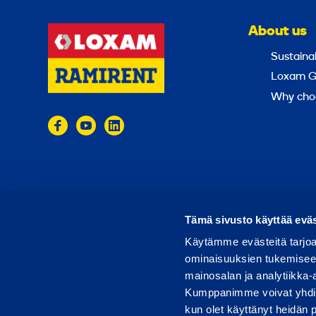
About us
Sustainab
Loxam G
Why cho
© 2024 Ramirent
Terms of use
Privacy policy
Tämä sivusto käyttää eväs
Käytämme evästeitä tarjoa
ominaisuuksien tukemisee
mainosalan ja analytiikka-
Kumppanimme voivat yhdistää 
kun olet käyttänyt heidän 