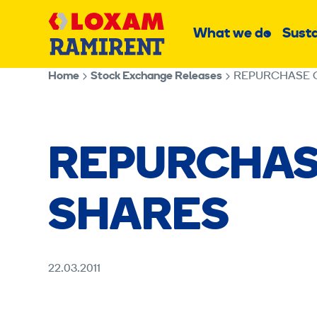
Skip
Main
to
What we do
Susta
Sub
content
menu
Home
Stock Exchange Releases
REPURCHASE 
REPURCHAS
SHARES
22.03.2011