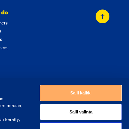
 do
Back
ers
to
s
top
s
nces
Choose a country
Salli kaikki
an
sen median,
Salli valinta
on kerätty,