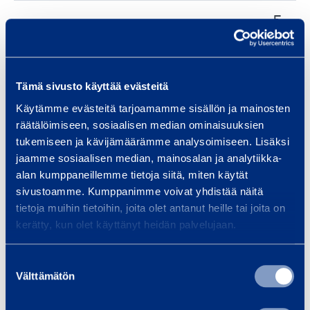
E
Highest price /share:
12,0600
U
R
Tämä sivusto käyttää evästeitä
E
Käytämme evästeitä tarjoamamme sisällön ja mainosten
Lowest price /share:
11,9100
U
räätälöimiseen, sosiaalisen median ominaisuuksien
R
tukemiseen ja kävijämäärämme analysoimiseen. Lisäksi
jaamme sosiaalisen median, mainosalan ja analytiikka-
alan kumppaneillemme tietoja siitä, miten käytät
E
167552,5
sivustoamme. Kumppanimme voivat yhdistää näitä
Total price:
U
0
tietoja muihin tietoihin, joita olet antanut heille tai joita on
R
kerätty, kun olet käyttänyt heidän palvelujaan.
Suostumuksen
Välttämätön
valinta
29
The shares held by