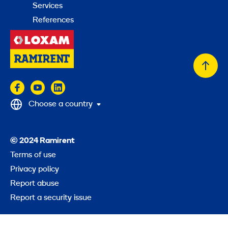
Services
References
Back
to
top
Choose a country
© 2024 Ramirent
Terms of use
Privacy policy
Report abuse
Report a security issue