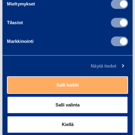
March
Mieltymykset
(COMPANY NAME) on
2011
Tilastot
RMR1V
650192
Markkinointi
Näytä tiedot
Ramirent
Salli kaikki
Salli valinta
Kiellä