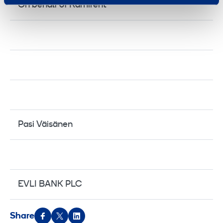
On behalf of Ramirent
Pasi Väisänen
EVLI BANK PLC
Share