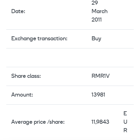
29
Date:
March
2011
Exchange transaction:
Buy
Share class:
RMR1V
Amount:
13981
E
Average price /share:
11,9843
U
R