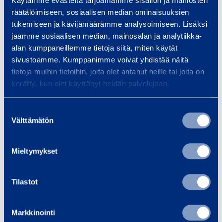
Käytämme evästeitä tarjoamamme sisällön ja mainosten
FURTHER INFORMATION:
räätälöimiseen, sosiaalisen median ominaisuuksien
Franciska Janzon, Director, Corporate
tukemiseen ja kävijämäärämme analysoimiseen. Lisäksi
Communications, tel. +358 20 750 2859
jaamme sosiaalisen median, mainosalan ja analytiikka-
alan kumppaneillemme tietoja siitä, miten käytät
DISTRIBUTION:
sivustoamme. Kumppanimme voivat yhdistää näitä
NASDAQ OMX Helsinki
tietoja muihin tietoihin, joita olet antanut heille tai joita on
kerätty, kun olet käyttänyt heidän palvelujaan.
The main media
Suostumuksen
Välttämätön
valinta
Ramirent is a leading equipment rental group
delivering Dynamic Rental Solutions™ that simplify
Mieltymykset
business. We serve a broad range of customers,
including construction and process industries,
Tilastot
shipyards, the public sector and households. In
2010, Group net sales totalled EUR 531 million.
Markkinointi
The Group has some 3,250 employees at some