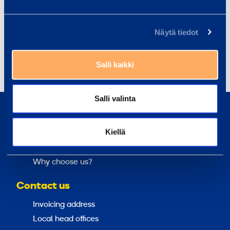
412 permanent outlets in thirteen countries.
Ramirent is listed on the NASDAQ OMX Helsinki
Näytä tiedot
Ltd.
Share
Salli kaikki
Salli valinta
About us
Kiellä
Sustainability
Loxam Group
Why choose us?
Contact us
Invoicing address
Local head offices