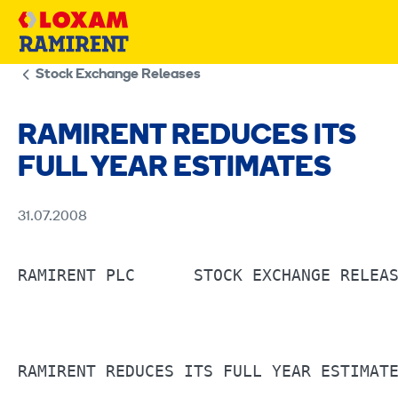
Skip
to
content
Stock Exchange Releases
RAMIRENT REDUCES ITS
FULL YEAR ESTIMATES
31.07.2008
RAMIRENT PLC	  STOCK EXCHANGE RELEASE 	31.7.2008 at 3:00 p.m.                   

RAMIRENT REDUCES ITS FULL YEAR ESTIMATE