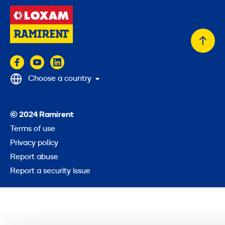
Back
to
top
Choose a country
© 2024 Ramirent
Terms of use
Privacy policy
Report abuse
Report a security issue