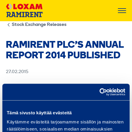
Skip
to
content
Stock Exchange Releases
RAMIRENT PLC’S ANNUAL
REPORT 2014 PUBLISHED
27.02.2015
Ramirent_annual_report_2014_EN_WEB.pdf
Ramirent_Remuneration_Statement_2014_WEB.pdf
Tämä sivusto käyttää evästeitä
Ramirent_Palkkioselvitys_2014_WEB.pdf
Käytämme evästeitä tarjoamamme sisällön ja mainosten
räätälöimiseen, sosiaalisen median ominaisuuksien