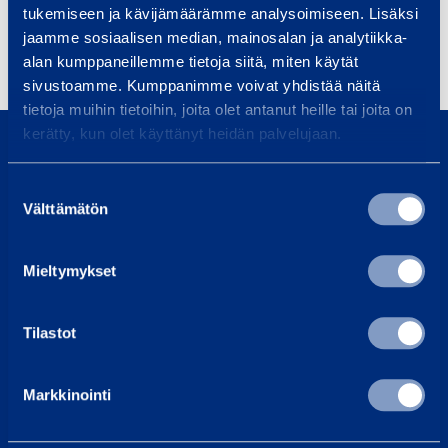
Ramirent_vuosikertomus_2014_FI_WEB.pdf
tukemiseen ja kävijämäärämme analysoimiseen. Lisäksi
jaamme sosiaalisen median, mainosalan ja analytiikka-
Share
alan kumppaneillemme tietoja siitä, miten käytät
sivustoamme. Kumppanimme voivat yhdistää näitä
tietoja muihin tietoihin, joita olet antanut heille tai joita on
kerätty, kun olet käyttänyt heidän palvelujaan.
About us
Suostumuksen
Sustainability
Välttämätön
valinta
Loxam Group
Why choose us?
Mieltymykset
Contact us
Invoicing address
Tilastot
Local head offices
Investors
Markkinointi
What we do