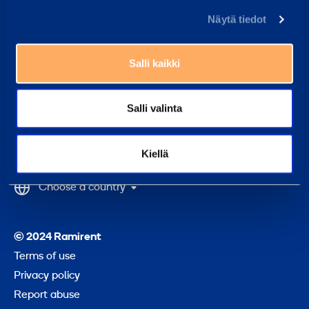
Customers
Näytä tiedot
Rentals
Services
Salli kaikki
References
Salli valinta
Back
Kiellä
to
top
Choose a country
© 2024 Ramirent
Terms of use
Privacy policy
Report abuse