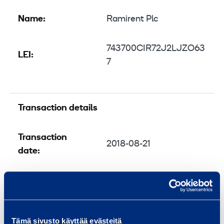
Name:
Ramirent Plc
743700CIR72J2LJZO63
LEI:
7
Transaction details
Transaction
2018-08-21
date:
Nature of the
Acquisition
transaction:
Tämä sivusto käyttää evästeitä