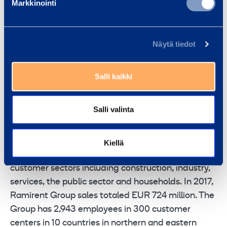
Markkinointi
Volume weighted
6.98289 Euro
average price:
Näytä tiedot
Ramirent Plc
Pierre Brorsson
Salli kaikki
EVP, CFO
Salli valinta
RAMIRENT
is a leading rental equipment group
combining the best equipment, services and know-
how into rental solutions that simplify customer’s
Kiellä
business. Ramirent serves a broad range of
customer sectors including construction, industry,
services, the public sector and households. In 2017,
Ramirent Group sales totaled EUR 724 million. The
Group has 2,943 employees in 300 customer
centers in 10 countries in northern and eastern