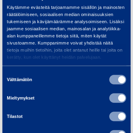
Käytämme evästeitä tarjoamamme sisällön ja mainosten
räätälöimiseen, sosiaalisen median ominaisuuksien
Instrument:
Share
tukemiseen ja kävijämäärämme analysoimiseen. Lisäksi
jaamme sosiaalisen median, mainosalan ja analytiikka-
alan kumppaneillemme tietoja siitä, miten käytät
ISIN:
FI0009007066
sivustoamme. Kumppanimme voivat yhdistää näitä
tietoja muihin tietoihin, joita olet antanut heille tai joita on
kerätty, kun olet käyttänyt heidän palvelujaan.
Volume:
10000
Suostumuksen
Välttämätön
valinta
Unit price:
6.98289 Euro
Mieltymykset
Aggregated transactions
Tilastot
Volume:
10000