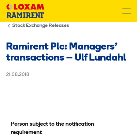
Skip
to
content
Stock Exchange Releases
Ramirent Plc: Managers’
transactions – Ulf Lundahl
21.08.2018
Person subject to the notification
requirement