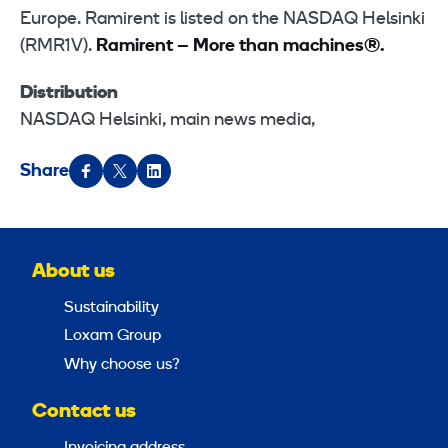
Europe. Ramirent is listed on the NASDAQ Helsinki
(RMR1V).
Ramirent – More than machines®.
Distribution
NASDAQ Helsinki, main news media,
Share
About us
Sustainability
Loxam Group
Why choose us?
Contact us
Invoicing address