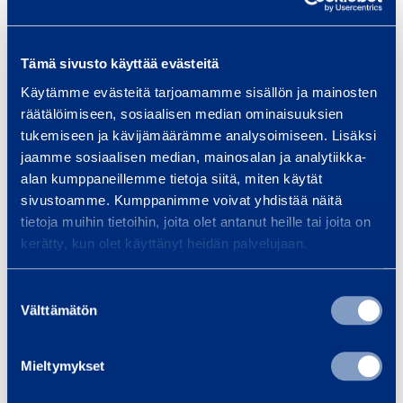
Tämä sivusto käyttää evästeitä
Instrument:
Share
Käytämme evästeitä tarjoamamme sisällön ja mainosten
räätälöimiseen, sosiaalisen median ominaisuuksien
ISIN:
FI0009007066
tukemiseen ja kävijämäärämme analysoimiseen. Lisäksi
jaamme sosiaalisen median, mainosalan ja analytiikka-
alan kumppaneillemme tietoja siitä, miten käytät
sivustoamme. Kumppanimme voivat yhdistää näitä
Volume:
1068
tietoja muihin tietoihin, joita olet antanut heille tai joita on
kerätty, kun olet käyttänyt heidän palvelujaan.
Unit price:
0.00 Euro
Suostumuksen
Välttämätön
valinta
Aggregated transactions
Mieltymykset
Volume:
1068