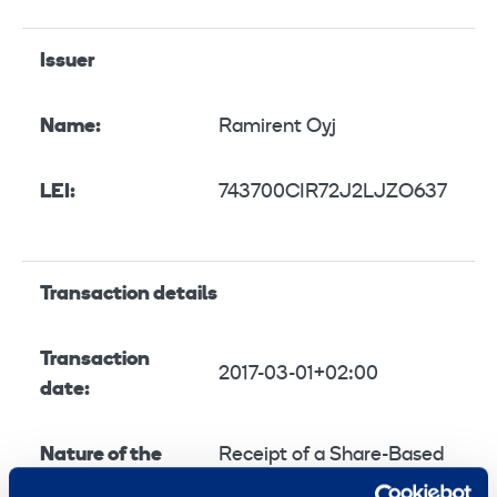
Issuer
Name:
Ramirent Oyj
LEI:
743700CIR72J2LJZO637
Transaction details
Transaction
2017-03-01+02:00
date:
Nature of the
Receipt of a Share-Based
transaction:
Incentive or Remuneration