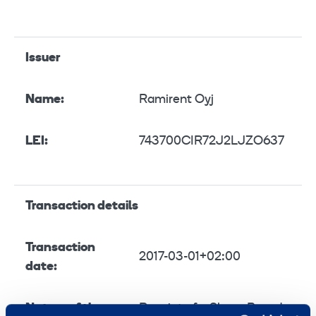
Issuer
Name:
Ramirent Oyj
LEI:
743700CIR72J2LJZO637
Transaction details
Transaction
2017-03-01+02:00
date:
Nature of the
Receipt of a Share-Based