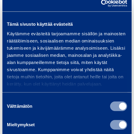
transaction:
Incentive or Remuneration
Tämä sivusto käyttää evästeitä
Instrument:
Share
Käytämme evästeitä tarjoamamme sisällön ja mainosten
räätälöimiseen, sosiaalisen median ominaisuuksien
tukemiseen ja kävijämäärämme analysoimiseen. Lisäksi
ISIN:
FI0009007066
jaamme sosiaalisen median, mainosalan ja analytiikka-
alan kumppaneillemme tietoja siitä, miten käytät
sivustoamme. Kumppanimme voivat yhdistää näitä
tietoja muihin tietoihin, joita olet antanut heille tai joita on
Volume:
965
kerätty, kun olet käyttänyt heidän palvelujaan.
Unit price:
0.00 Euro
Suostumuksen
Välttämätön
valinta
Aggregated transactions
Mieltymykset