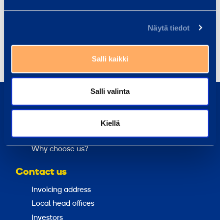
DISTRIBUTION:
NASDAQ Helsinki
Näytä tiedot
The main media
Share
Salli kaikki
Salli valinta
About us
Sustainability
Kiellä
Loxam Group
Why choose us?
Contact us
Invoicing address
Local head offices
Investors