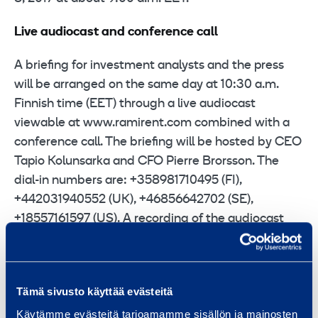
Live audiocast and conference call
A briefing for investment analysts and the press
will be arranged on the same day at 10:30 a.m.
Finnish time (EET) through a live audiocast
viewable at www.ramirent.com combined with a
conference call. The briefing will be hosted by CEO
Tapio Kolunsarka and CFO Pierre Brorsson. The
dial-in numbers are: +358981710495 (FI),
+442031940552 (UK), +46856642702 (SE),
+18557161597 (US). A recording of the audiocast
and conference call will be available at
www.ramirent.com later the same day.
The presentation material will be available before
Tämä sivusto käyttää evästeitä
the start of the briefing at the Group website at.
Käytämme evästeitä tarjoamamme sisällön ja mainosten