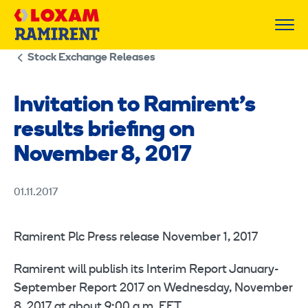
Skip
to
content
Stock Exchange Releases
Invitation to Ramirent’s
results briefing on
November 8, 2017
01.11.2017
Ramirent Plc Press release November 1, 2017
Ramirent will publish its Interim Report January-
September Report 2017 on Wednesday, November
8, 2017 at about 9:00 a.m. EET.