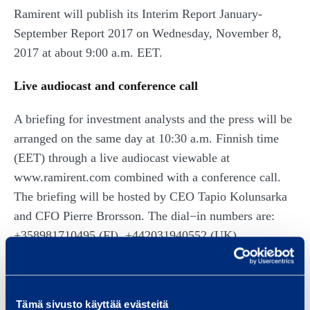
Ramirent will publish its Interim Report January-
September Report 2017 on Wednesday, November 8,
2017 at about 9:00 a.m. EET.
Live audiocast and conference call
A briefing for investment analysts and the press will be
arranged on the same day at 10:30 a.m. Finnish time
(EET) through a live audiocast viewable at
www.ramirent.com combined with a conference call.
The briefing will be hosted by CEO Tapio Kolunsarka
and CFO Pierre Brorsson. The dial−in numbers are:
+358981710495 (FI), +442031940552 (UK),
+46856642702 (SE), +18557161597 (US). A recording
of the audiocast and conference call will be available at
www.ramirent.com later the same day.
Tämä sivusto käyttää evästeitä