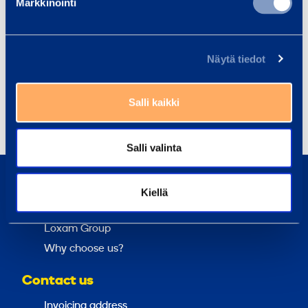
Markkinointi
machines®.
DISTRIBUTION:
Näytä tiedot
NASDAQ Helsinki
The main media
Salli kaikki
Share
Salli valinta
About us
Kiellä
Sustainability
Loxam Group
Why choose us?
Contact us
Invoicing address