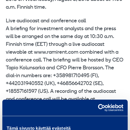
a.m. Finnish time.
Live audiocast and conference call
A briefing for investment analysts and the press
will be arranged on the same day at 10:30 a.m.
Finnish time (EET) through a live audiocast
viewable at www.ramirent.com combined with a
conference call. The briefing will be hosted by CEO
Tapio Kolunsarka and CFO Pierre Brorsson. The
dial-in numbers are: +358981710495 (FI),
+442031940552 (UK), +46856642702 (SE),
+18557161597 (US). A recording of the audiocast
and conference call will be available at
www.ramirent.com later the same day.
The presentation material will be available before
Tämä sivusto käyttää evästeitä
the start of the briefing at the Group website at