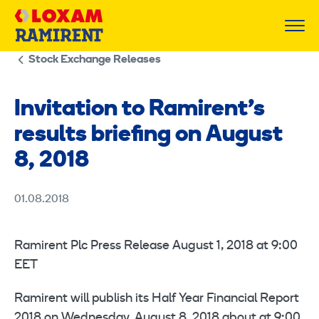
Skip
to
content
Stock Exchange Releases
Invitation to Ramirent’s
results briefing on August
8, 2018
01.08.2018
Ramirent Plc Press Release August 1, 2018 at 9:00
EET
Ramirent will publish its Half Year Financial Report
2018 on Wednesday, August 8, 2018 about at 9:00