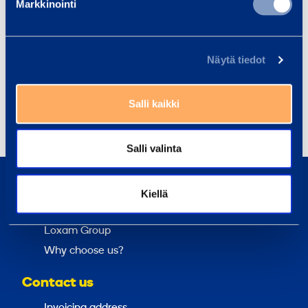
Markkinointi
DISTRIBUTION:
NASDAQ Helsinki
Näytä tiedot
The main media
www.ramirent.com
Salli kaikki
Share
Salli valinta
About us
Kiellä
Sustainability
Loxam Group
Why choose us?
Contact us
Invoicing address