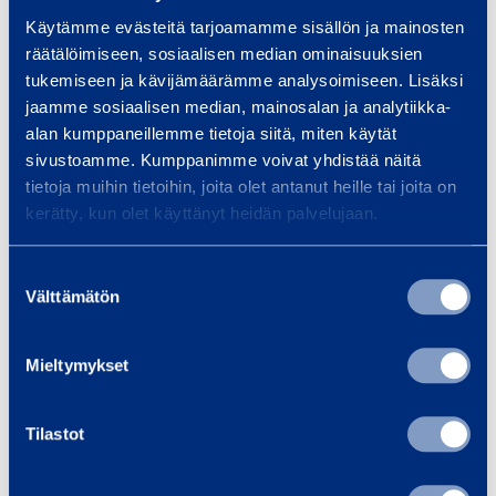
www.ramirent.com.
Käytämme evästeitä tarjoamamme sisällön ja mainosten
räätälöimiseen, sosiaalisen median ominaisuuksien
FURTHER INFORMATION:
tukemiseen ja kävijämäärämme analysoimiseen. Lisäksi
Terhi Jokinen, Communications Manager tel. +358
jaamme sosiaalisen median, mainosalan ja analytiikka-
alan kumppaneillemme tietoja siitä, miten käytät
20 750 2086
sivustoamme. Kumppanimme voivat yhdistää näitä
tietoja muihin tietoihin, joita olet antanut heille tai joita on
RAMIRENT
is a leading rental equipment group
kerätty, kun olet käyttänyt heidän palvelujaan.
combining the best equipment, services and know-
how into rental solutions that simplify customer’s
Suostumuksen
business. Ramirent serves a broad range of
Välttämätön
valinta
customer sectors including construction, industry,
services, the public sector and households. In 2017,
Mieltymykset
Ramirent Group sales totaled EUR 724 million. The
Group has 2,800 employees in 290 customer
centers in 10 countries in northern and eastern
Tilastot
Europe. Ramirent is listed on the NASDAQ Helsinki
(RMR1V).
Ramirent – More than machines®.