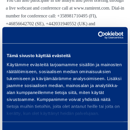
You can also participate in the analyst and press briefing through
a live webcast and conference call at www.ramirent.com. Dial-in
number for conference call: +358981710495 (FI),
+46856642702 (SE), +442031940552 (UK) and
+18557161597 (US). A recording of the webcast will be
available at www.ramirent.com later the same day.
The presentation material will be available before the start of the
Tämä sivusto käyttää evästeitä
briefing at the Group website at www.ramirent.com.
Käytämme evästeitä tarjoamamme sisällön ja mainosten
räätälöimiseen, sosiaalisen median ominaisuuksien
tukemiseen ja kävijämäärämme analysoimiseen. Lisäksi
jaamme sosiaalisen median, mainosalan ja analytiikka-
Vantaa, 29.10.2015
alan kumppaneillemme tietoja siitä, miten käytät
sivustoamme. Kumppanimme voivat yhdistää näitä
RAMIRENT PLC
tietoja muihin tietoihin, joita olet antanut heille tai joita on
kerätty, kun olet käyttänyt heidän palvelujaan.
Magnus Rosén
President and CEO
Suostumuksen