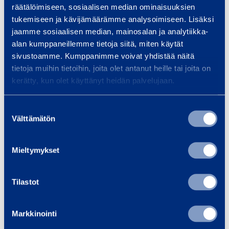
räätälöimiseen, sosiaalisen median ominaisuuksien
Vantaa, 1.8.2013
tukemiseen ja kävijämäärämme analysoimiseen. Lisäksi
jaamme sosiaalisen median, mainosalan ja analytiikka-
alan kumppaneillemme tietoja siitä, miten käytät
sivustoamme. Kumppanimme voivat yhdistää näitä
RAMIRENT PLC
tietoja muihin tietoihin, joita olet antanut heille tai joita on
kerätty, kun olet käyttänyt heidän palvelujaan.
Magnus Rosén
Suostumuksen
Välttämätön
valinta
President and CEO
Mieltymykset
FURTHER INFORMATION:
Tilastot
Franciska Janzon, SVP, Marketing,
Communications and IR, tel. +358 20 750 2859
Markkinointi