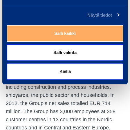
DISTRIBUTION:
Näytä tiedot
NASDAQ OMX Helsinki
The main media
Salli kaikki
www.ramirent.com
Salli valinta
Ramirent is a leading equipment rental group
delivering Dynamic Rental Solutions™ that simplify
Kiellä
business. We serve a broad range of customers,
including construction and process industries,
shipyards, the public sector and households. In
2012, the Group’s net sales totalled EUR 714
million. The Group has 3,000 employees at 358
customer centres in 13 countries in the Nordic
countries and in Central and Eastern Europe.