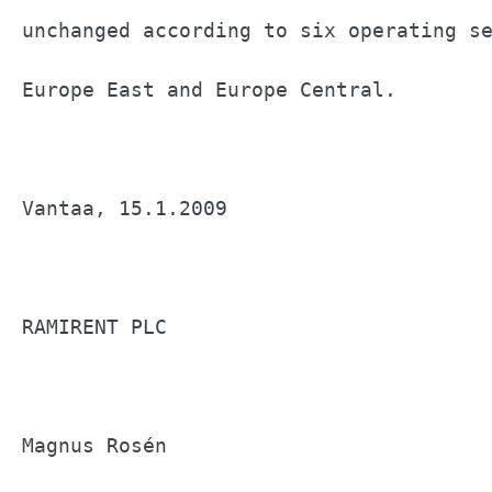
unchanged according to six operating se
Europe East and Europe Central.        
Vantaa, 15.1.2009                      
RAMIRENT PLC                           
Magnus Rosén                           