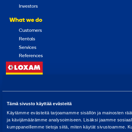
Investors
What we do
Customers
Rentals
Services
References
Back
to
top
Tämä sivusto käyttää evästeitä
Choose a country
Käytämme evästeitä tarjoamamme sisällön ja mainosten rää
ja kävijämäärämme analysoimiseen. Lisäksi jaamme sosiaali
© 2024 Ramirent
kumppaneillemme tietoja siitä, miten käytät sivustoamme. Ku