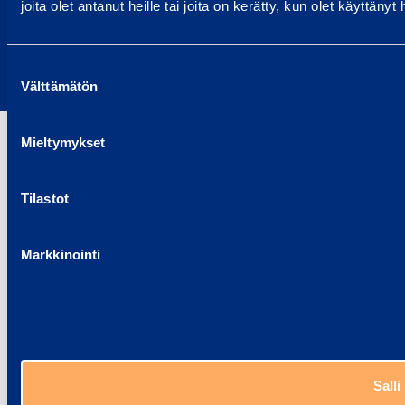
joita olet antanut heille tai joita on kerätty, kun olet käyttänyt
Terms of use
Privacy policy
Report abuse
Suostumuksen
Report a security issue
Välttämätön
valinta
Mieltymykset
Tilastot
Markkinointi
Salli