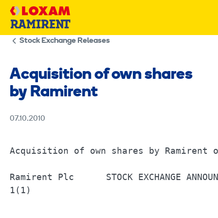
Skip
to
content
Stock Exchange Releases
Acquisition of own shares
by Ramirent
07.10.2010
Acquisition of own shares by Ramirent on	07 October 2010	
Ramirent Plc      STOCK EXCHANGE ANNOUNCEMENT		07 October 2010	6.30
1(1) 
