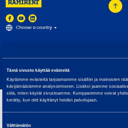
Back
to
top
Choose a country
© 2024 Ramirent
Terms of use
Privacy policy
Tämä sivusto käyttää evästeitä
Report abuse
Käytämme evästeitä tarjoamamme sisällön ja mainosten räät
Report a security issue
kävijämäärämme analysoimiseen. Lisäksi jaamme sosiaalisen
siitä, miten käytät sivustoamme. Kumppanimme voivat yhdistää nä
kerätty, kun olet käyttänyt heidän palvelujaan.
Suostumuksen
Välttämätön
valinta