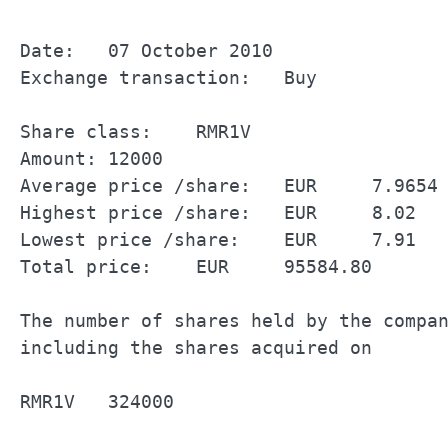
Date:	07 October 2010		

Exchange transaction:	Buy		

Share class:	RMR1V		

Amount:	12000		

Average price /share:	EUR	7.9654	

Highest price /share:	EUR	8.02	

Lowest price /share:	EUR	7.91	

Total price:	EUR	95584.80	

The number of shares held by the company		
including the shares acquired on 	07 October 2010		

RMR1V	324000		
