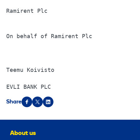
Ramirent Plc			

On behalf of Ramirent Plc			

Teemu Koivisto			

EVLI BANK PLC
Share
About us