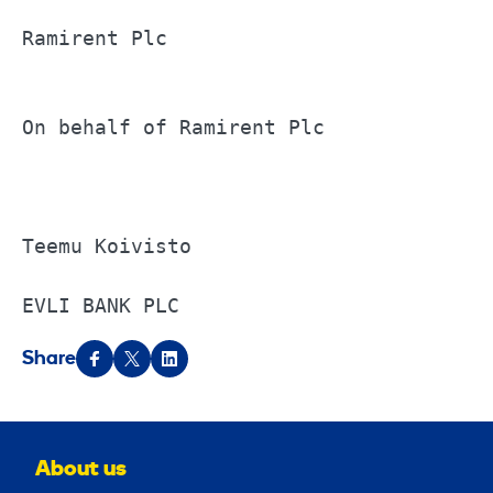
Ramirent Plc			

On behalf of Ramirent Plc			

Teemu Koivisto			

EVLI BANK PLC
Share
About us