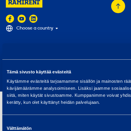
Back
to
top
Choose a country
© 2024 Ramirent
Terms of use
Privacy policy
Tämä sivusto käyttää evästeitä
Report abuse
Käytämme evästeitä tarjoamamme sisällön ja mainosten räät
Report a security issue
kävijämäärämme analysoimiseen. Lisäksi jaamme sosiaalisen
siitä, miten käytät sivustoamme. Kumppanimme voivat yhdistää nä
kerätty, kun olet käyttänyt heidän palvelujaan.
Suostumuksen
Välttämätön
valinta