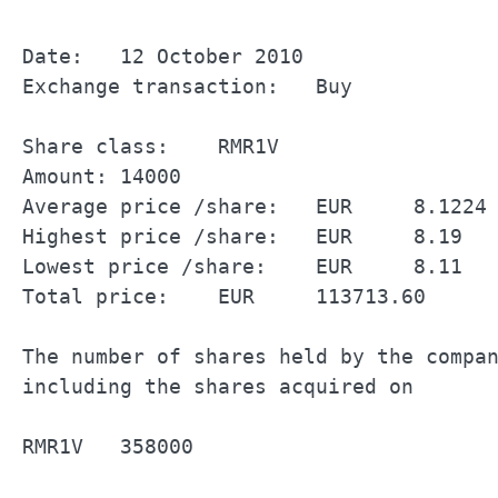
Date:	12 October 2010		

Exchange transaction:	Buy		

Share class:	RMR1V		

Amount:	14000		

Average price /share:	EUR	8.1224	

Highest price /share:	EUR	8.19	

Lowest price /share:	EUR	8.11	

Total price:	EUR	113713.60	

The number of shares held by the company		
including the shares acquired on 	12 October 2010		

RMR1V	358000		
