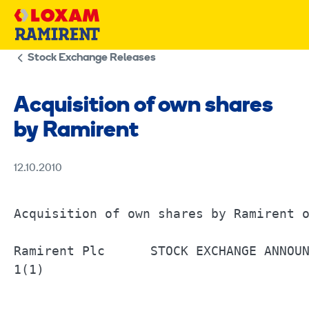
Skip
to
content
Stock Exchange Releases
Acquisition of own shares
by Ramirent
12.10.2010
Acquisition of own shares by Ramirent on	12 October 2010	
Ramirent Plc      STOCK EXCHANGE ANNOUNCEMENT		12 October 2010	6.30
1(1) 
