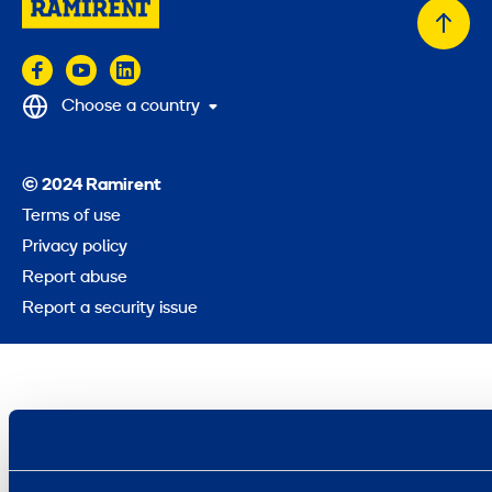
Back
to
top
Choose a country
© 2024 Ramirent
Terms of use
Privacy policy
Report abuse
Report a security issue