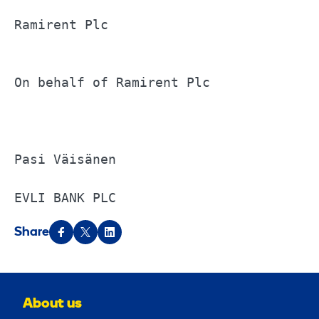
Ramirent Plc			

On behalf of Ramirent Plc			

Pasi Väisänen			

EVLI BANK PLC
Share
About us