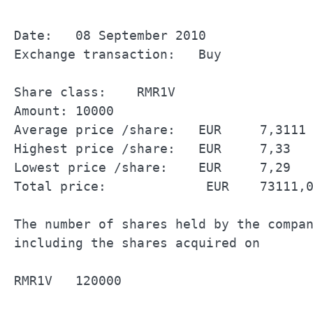
Date:	08 September 2010		

Exchange transaction:	Buy		

Share class:	RMR1V		

Amount:	10000		

Average price /share:	EUR	7,3111	

Highest price /share:	EUR	7,33	

Lowest price /share:	EUR	7,29	

Total price:	         EUR	73111,00	

The number of shares held by the company		
including the shares acquired on 	08 September 2010		

RMR1V	120000		
