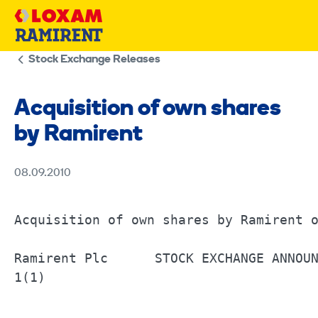
Skip
to
content
Stock Exchange Releases
Acquisition of own shares
by Ramirent
08.09.2010
Acquisition of own shares by Ramirent on	08 September 2010	
Ramirent Plc      STOCK EXCHANGE ANNOUNCEMENT		08 September 2010	6.30
1(1) 
