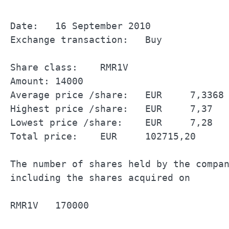
Date:	16 September 2010		

Exchange transaction:	Buy		

Share class:	RMR1V		

Amount:	14000		

Average price /share:	EUR	7,3368	

Highest price /share:	EUR	7,37	

Lowest price /share:	EUR	7,28	

Total price:	EUR	102715,20	

The number of shares held by the company		
including the shares acquired on 	16 September 2010		

RMR1V	170000		
