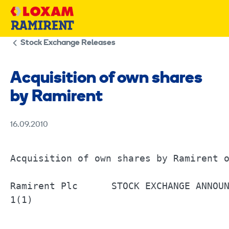
Skip
to
content
Stock Exchange Releases
Acquisition of own shares
by Ramirent
16.09.2010
Acquisition of own shares by Ramirent on	16 September 2010	
Ramirent Plc      STOCK EXCHANGE ANNOUNCEMENT		16 September 2010	6.30
1(1) 
