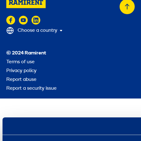
Back
to
top
Choose a country
© 2024 Ramirent
Terms of use
Privacy policy
Report abuse
Report a security issue