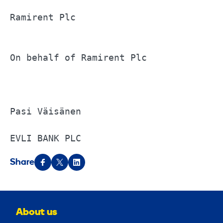
Ramirent Plc			

On behalf of Ramirent Plc			

Pasi Väisänen			

EVLI BANK PLC
Share
About us