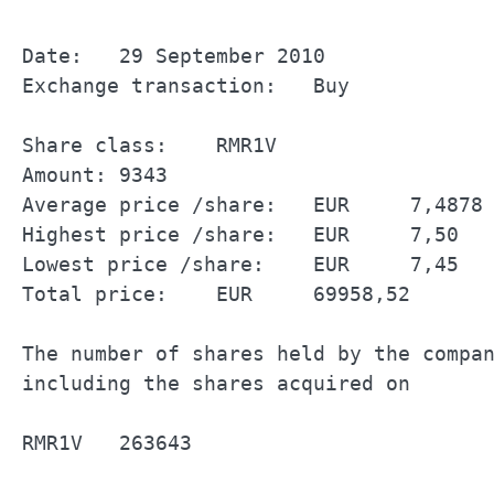
Date:	29 September 2010		

Exchange transaction:	Buy		

Share class:	RMR1V		

Amount:	9343		

Average price /share:	EUR	7,4878	

Highest price /share:	EUR	7,50	

Lowest price /share:	EUR	7,45	

Total price:	EUR	69958,52	

The number of shares held by the company		
including the shares acquired on 	29 September 2010		

RMR1V	263643		
