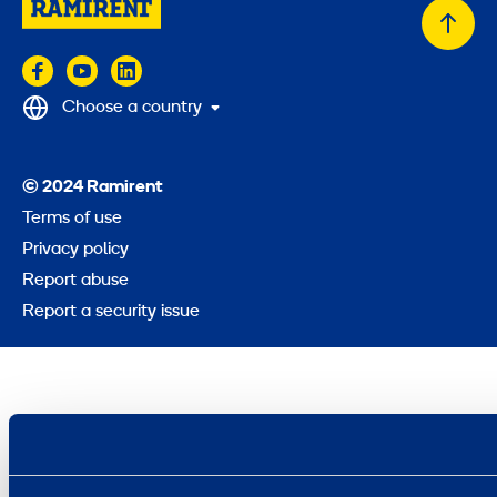
Back
to
top
Choose a country
© 2024 Ramirent
Terms of use
Privacy policy
Report abuse
Report a security issue