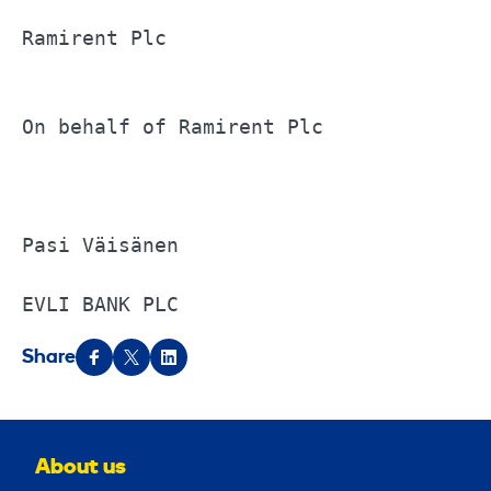
Ramirent Plc			

On behalf of Ramirent Plc			

Pasi Väisänen			

EVLI BANK PLC
Share
About us