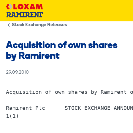
Skip
to
content
Stock Exchange Releases
Acquisition of own shares
by Ramirent
29.09.2010
Acquisition of own shares by Ramirent on	29 September 2010	
Ramirent Plc      STOCK EXCHANGE ANNOUNCEMENT		29 September 2010	6.30
1(1) 
