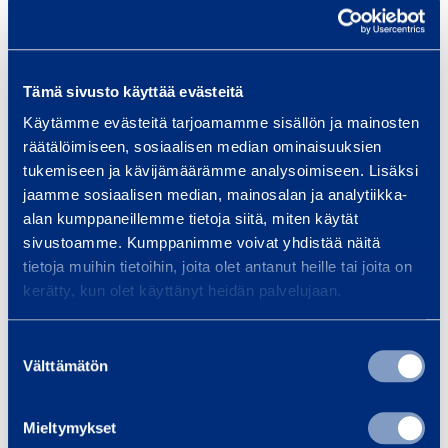
10.09.2024
PRESS RELEASES
REFERENCES
RENEWABLE ENERGY
Tämä sivusto käyttää evästeitä
Käytämme evästeitä tarjoamamme sisällön ja mainosten
räätälöimiseen, sosiaalisen median ominaisuuksien
tukemiseen ja kävijämäärämme analysoimiseen. Lisäksi
jaamme sosiaalisen median, mainosalan ja analytiikka-
alan kumppaneillemme tietoja siitä, miten käytät
sivustoamme. Kumppanimme voivat yhdistää näitä
tietoja muihin tietoihin, joita olet antanut heille tai joita on
kerätty, kun olet käyttänyt heidän palvelujaan.
Suostumuksen
Helsinki City Events Foundation
Välttämätön
valinta
piloted Ramirent’s greener
electricity supply at Tall Ships Races
Mieltymykset
04.07.2024
PRESS RELEASES
REFERENCES