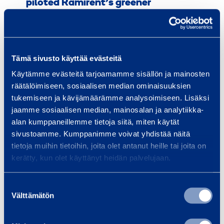
piloted Ramirent’s greener
electricity supply at Tall Ships Races
04.07.2024
PRESS RELEASES
REFERENCES
RENEWABLE ENERGY
Tämä sivusto käyttää evästeitä
Käytämme evästeitä tarjoamamme sisällön ja mainosten
räätälöimiseen, sosiaalisen median ominaisuuksien
tukemiseen ja kävijämäärämme analysoimiseen. Lisäksi
jaamme sosiaalisen median, mainosalan ja analytiikka-
alan kumppaneillemme tietoja siitä, miten käytät
sivustoamme. Kumppanimme voivat yhdistää näitä
tietoja muihin tietoihin, joita olet antanut heille tai joita on
kerätty, kun olet käyttänyt heidän palvelujaan.
Suostumuksen
Välttämätön
valinta
Ramirent delivers to Horshaga Wind
Farm