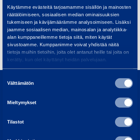
Uncategorized
Käytämme evästeitä tarjoamamme sisällön ja mainosten
räätälöimiseen, sosiaalisen median ominaisuuksien
tukemiseen ja kävijämäärämme analysoimiseen. Lisäksi
Products
jaamme sosiaalisen median, mainosalan ja analytiikka-
alan kumppaneillemme tietoja siitä, miten käytät
sivustoamme. Kumppanimme voivat yhdistää näitä
tietoja muihin tietoihin, joita olet antanut heille tai joita on
kerätty, kun olet käyttänyt heidän palvelujaan.
Suostumuksen
Välttämätön
About us
valinta
Sustainability
Mieltymykset
Loxam Group
Why choose us?
Tilastot
Contact us
Invoicing address