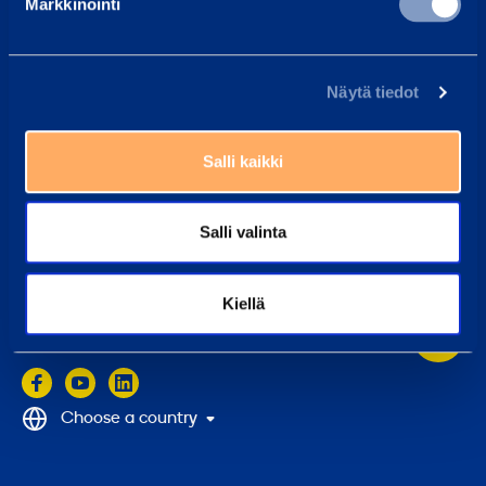
Markkinointi
Local head offices
Investors
Näytä tiedot
What we do
Customers
Salli kaikki
Rentals
Services
Salli valinta
References
Kiellä
Back
to
top
Choose a country