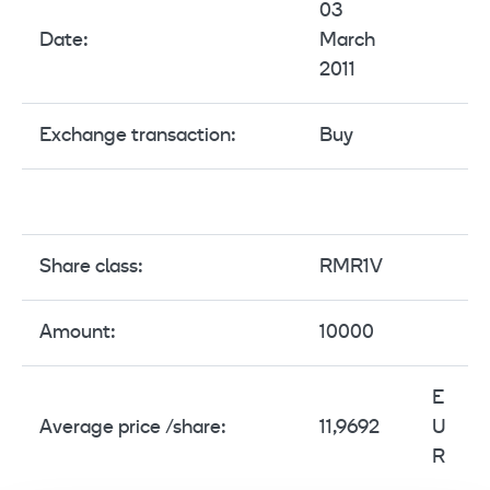
03
Date:
March
2011
Exchange transaction:
Buy
Share class:
RMR1V
Amount:
10000
E
Average price /share:
11,9692
U
R