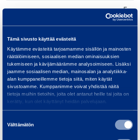
E
Highest price /share:
12,0700
U
R
Tämä sivusto käyttää evästeitä
E
Käytämme evästeitä tarjoamamme sisällön ja mainosten
Lowest price /share:
11,6600
U
räätälöimiseen, sosiaalisen median ominaisuuksien
R
tukemiseen ja kävijämäärämme analysoimiseen. Lisäksi
jaamme sosiaalisen median, mainosalan ja analytiikka-
alan kumppaneillemme tietoja siitä, miten käytät
E
119692,0
sivustoamme. Kumppanimme voivat yhdistää näitä
Total price:
U
0
tietoja muihin tietoihin, joita olet antanut heille tai joita on
R
kerätty, kun olet käyttänyt heidän palvelujaan.
Suostumuksen
Välttämätön
valinta
03
The shares held by