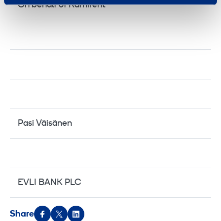
On behalf of Ramirent
Pasi Väisänen
EVLI BANK PLC
Share