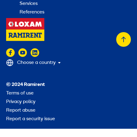
Services
References
Back
to
top
Choose a country
© 2024 Ramirent
Terms of use
Privacy policy
Report abuse
Report a security issue