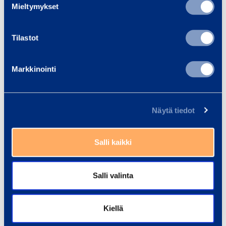
March
Mieltymykset
(COMPANY NAME) on
2011
Tilastot
RMR1V
447192
Markkinointi
Näytä tiedot
Ramirent
Salli kaikki
Salli valinta
Kiellä