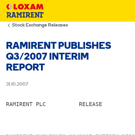
Skip
to
content
Stock Exchange Releases
RAMIRENT PUBLISHES
Q3/2007 INTERIM
REPORT
31.10.2007
RAMIRENT PLC	      RELEASE     	31.10.2007                                      
