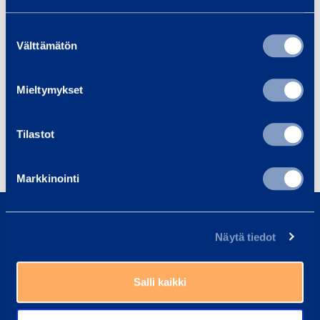
For more information, please contact:
Suostumuksen
Pierre Brorsson, Chief Financial Officer(CFO),
Välttämätön
valinta
Ramirent Plc
Tel. +46 8 624 9541,
Mieltymykset
pierre.brorsson(at)ramirent.com
852241.xlsx
Tilastot
Share
Markkinointi
About us
Näytä tiedot
Sustainability
Loxam Group
Salli kaikki
Why choose us?