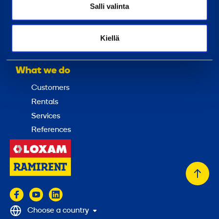
Contact us
Salli valinta
Invoicing address
Local head offices
Kiellä
Investors
What we do
Customers
Rentals
Services
References
Back
to
top
Choose a country