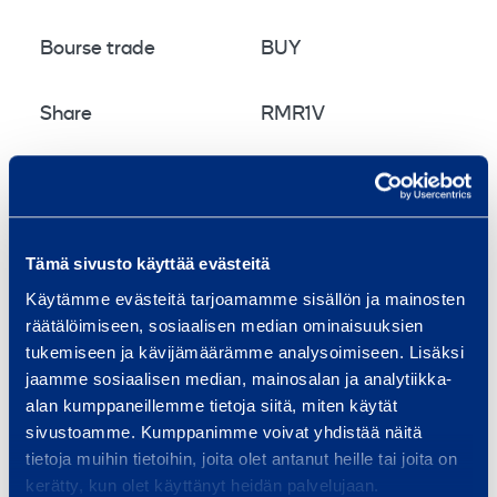
Bourse trade
BUY
Share
RMR1V
Amount
80 000
shares
Average price/share
9,4222
EUR
Tämä sivusto käyttää evästeitä
Käytämme evästeitä tarjoamamme sisällön ja mainosten
Total Cost
753 776,00
EUR
räätälöimiseen, sosiaalisen median ominaisuuksien
tukemiseen ja kävijämäärämme analysoimiseen. Lisäksi
Company now holds a total of 756 678 shares
jaamme sosiaalisen median, mainosalan ja analytiikka-
alan kumppaneillemme tietoja siitä, miten käytät
including the shares repurchased on 8.6.2018.
sivustoamme. Kumppanimme voivat yhdistää näitä
On behalf of Ramirent Plc
tietoja muihin tietoihin, joita olet antanut heille tai joita on
NORDEA BANK AB (publ), Finnish Branch
kerätty, kun olet käyttänyt heidän palvelujaan.
Janne Sarvikivi Ilari Isomäki