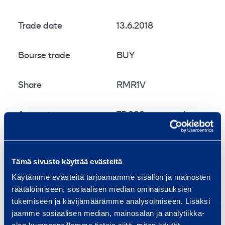
Trade date
13.6.2018
Bourse trade
BUY
Share
RMR1V
Amount
75 000
shares
Average price/share
9,4120
EUR
Tämä sivusto käyttää evästeitä
Total Cost
705 900,00
EUR
Käytämme evästeitä tarjoamamme sisällön ja mainosten
räätälöimiseen, sosiaalisen median ominaisuuksien
tukemiseen ja kävijämäärämme analysoimiseen. Lisäksi
Company now holds a total of 941 678 shares
jaamme sosiaalisen median, mainosalan ja analytiikka-
including the shares repurchased on 13.6.2018.