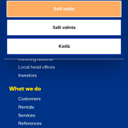
Salli kaikki
About us
Sustainability
Salli valinta
Loxam Group
Why choose us?
Kiellä
Contact us
Invoicing address
Local head offices
Investors
What we do
Customers
Rentals
Services
References