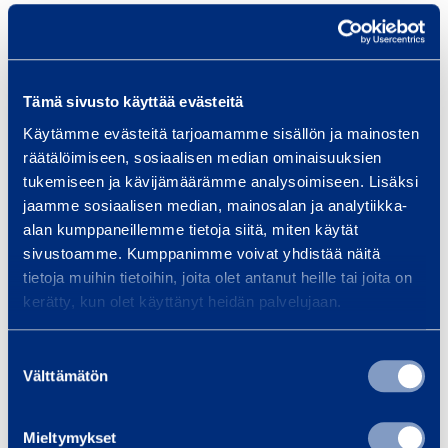
ISIN: FI0009007066
Nature of the transaction: DISPOSAL
Tämä sivusto käyttää evästeitä
Transaction details
Käytämme evästeitä tarjoamamme sisällön ja mainosten
räätälöimiseen, sosiaalisen median ominaisuuksien
(1): Volume: 3,466 Unit price: 9 EUR
tukemiseen ja kävijämäärämme analysoimiseen. Lisäksi
jaamme sosiaalisen median, mainosalan ja analytiikka-
Aggregated transactions
alan kumppaneillemme tietoja siitä, miten käytät
sivustoamme. Kumppanimme voivat yhdistää näitä
(1): Volume: 3,466 Volume weighted average price:
tietoja muihin tietoihin, joita olet antanut heille tai joita on
9 EUR
kerätty, kun olet käyttänyt heidän palvelujaan.
Further information: Franciska Janzon, SVP,
Suostumuksen
Marketing, Communications, IR, tel. +358 20 750
Välttämätön
valinta
2859
Mieltymykset
Ramirent
is a leading service company offering