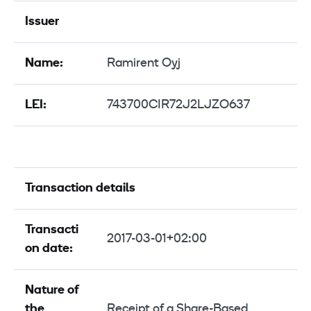
Issuer
Name:
Ramirent Oyj
LEI:
743700CIR72J2LJZO637
Transaction details
Transacti
2017-03-01+02:00
on date:
Nature of
the
Receipt of a Share-Based