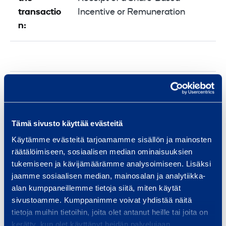
transactio
Incentive or Remuneration
n:
Instrumen
Share
t:
Tämä sivusto käyttää evästeitä
ISIN:
FI0009007066
Käytämme evästeitä tarjoamamme sisällön ja mainosten
räätälöimiseen, sosiaalisen median ominaisuuksien
tukemiseen ja kävijämäärämme analysoimiseen. Lisäksi
jaamme sosiaalisen median, mainosalan ja analytiikka-
alan kumppaneillemme tietoja siitä, miten käytät
Volume:
2298
sivustoamme. Kumppanimme voivat yhdistää näitä
tietoja muihin tietoihin, joita olet antanut heille tai joita on
Unit price:
0.00 Euro
kerätty, kun olet käyttänyt heidän palvelujaan.