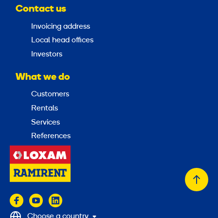
Contact us
Invoicing address
Local head offices
Investors
What we do
Customers
Rentals
Services
References
Back
to
top
Choose a country