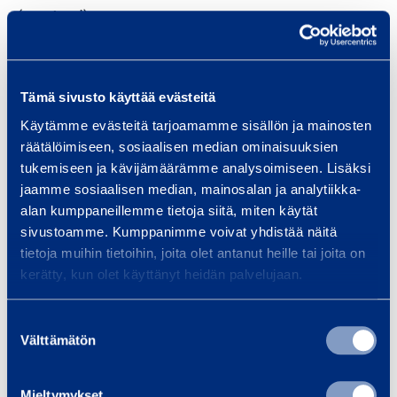
(received)
Instrument: Share
ISIN: FI0009007066
Volume: 1,000
Tämä sivusto käyttää evästeitä
Unit price: Not applicable
Käytämme evästeitä tarjoamamme sisällön ja mainosten
räätälöimiseen, sosiaalisen median ominaisuuksien
Aggregated transactions
tukemiseen ja kävijämäärämme analysoimiseen. Lisäksi
Volume: 1,000
jaamme sosiaalisen median, mainosalan ja analytiikka-
Volume weight average price: Not applicable
alan kumppaneillemme tietoja siitä, miten käytät
sivustoamme. Kumppanimme voivat yhdistää näitä
FURTHER INFORMATION:
tietoja muihin tietoihin, joita olet antanut heille tai joita on
Franciska Janzon, SVP, Marketing,
kerätty, kun olet käyttänyt heidän palvelujaan.
Communications, IR, tel. +358 20 750 2859
Suostumuksen
DISTRIBUTION:
Välttämätön
valinta
NASDAQ Helsinki
Main news media
Mieltymykset