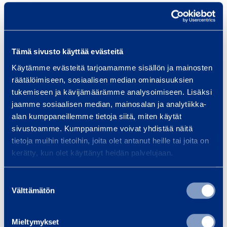
ISIN: FI0009007066
Nature of the transaction: DISPOSAL
Tämä sivusto käyttää evästeitä
Transaction details
Käytämme evästeitä tarjoamamme sisällön ja mainosten
räätälöimiseen, sosiaalisen median ominaisuuksien
(1): Volume: 1,700 Unit price: 9 EUR
tukemiseen ja kävijämäärämme analysoimiseen. Lisäksi
jaamme sosiaalisen median, mainosalan ja analytiikka-
Aggregated transactions
alan kumppaneillemme tietoja siitä, miten käytät
sivustoamme. Kumppanimme voivat yhdistää näitä
(1): Volume: 1,700 Volume weighted average price:
tietoja muihin tietoihin, joita olet antanut heille tai joita on
9 EUR
kerätty, kun olet käyttänyt heidän palvelujaan.
Further information: Franciska Janzon, SVP,
Suostumuksen
Marketing, Communications, IR, tel. +358 20 750
Välttämätön
valinta
2859
Mieltymykset
Ramirent
is a leading service company offering