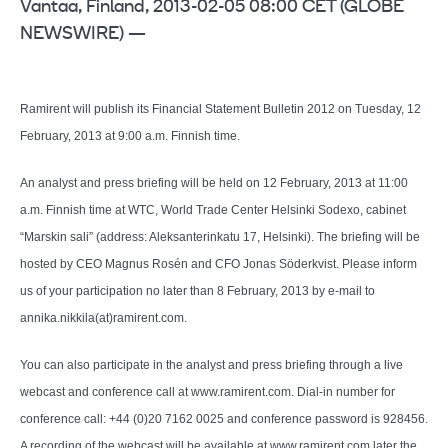
Vantaa, Finland, 2013-02-05 08:00 CET (GLOBE
NEWSWIRE) —
Ramirent will publish its Financial Statement Bulletin 2012 on Tuesday, 12
February, 2013 at 9:00 a.m. Finnish time.
An analyst and press briefing will be held on 12 February, 2013 at 11:00
a.m. Finnish time at WTC, World Trade Center Helsinki Sodexo, cabinet
“Marskin sali” (address: Aleksanterinkatu 17, Helsinki). The briefing will be
hosted by CEO Magnus Rosén and CFO Jonas Söderkvist. Please inform
us of your participation no later than 8 February, 2013 by e-mail to
annika.nikkila(at)ramirent.com.
You can also participate in the analyst and press briefing through a live
webcast and conference call at www.ramirent.com. Dial-in number for
conference call: +44 (0)20 7162 0025 and conference password is 928456.
A recording of the webcast will be available at www.ramirent.com later the