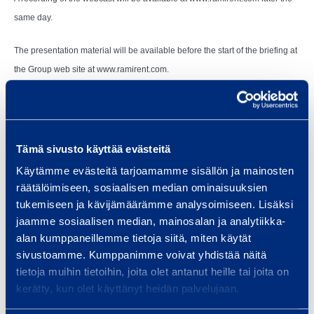
same day.
The presentation material will be available before the start of the briefing at
the Group web site at www.ramirent.com.
Vantaa, 5.2.2013
Tämä sivusto käyttää evästeitä
Käytämme evästeitä tarjoamamme sisällön ja mainosten
räätälöimiseen, sosiaalisen median ominaisuuksien
RAMIRENT PLC
tukemiseen ja kävijämäärämme analysoimiseen. Lisäksi
jaamme sosiaalisen median, mainosalan ja analytiikka-
alan kumppaneillemme tietoja siitä, miten käytät
sivustoamme. Kumppanimme voivat yhdistää näitä
Magnus Rosén
tietoja muihin tietoihin, joita olet antanut heille tai joita on
President and CEO
kerätty, kun olet käyttänyt heidän palvelujaan.