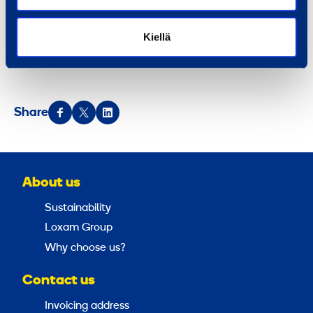
and households. In 2011, Group net sales totalled EUR 650 million. The
Group has some 3,100 employees at some 375 permanent outlets in
Kiellä
thirteen countries. Ramirent is listed on the NASDAQ OMX Helsinki Ltd.
Share
About us
Sustainability
Loxam Group
Why choose us?
Contact us
Invoicing address