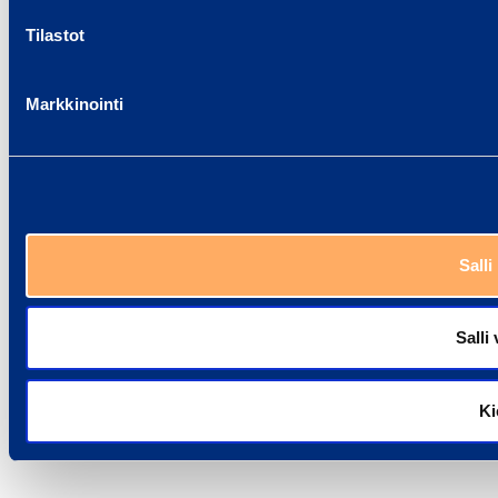
Tilastot
Markkinointi
Salli
Salli 
Ki