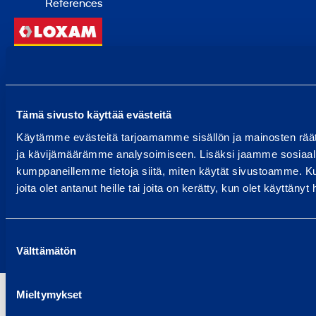
References
Back
to
top
Tämä sivusto käyttää evästeitä
Choose a country
Käytämme evästeitä tarjoamamme sisällön ja mainosten rää
ja kävijämäärämme analysoimiseen. Lisäksi jaamme sosiaali
kumppaneillemme tietoja siitä, miten käytät sivustoamme. Ku
© 2024 Ramirent
joita olet antanut heille tai joita on kerätty, kun olet käyttänyt
Terms of use
Privacy policy
Report abuse
Suostumuksen
Välttämätön
Report a security issue
valinta
Mieltymykset