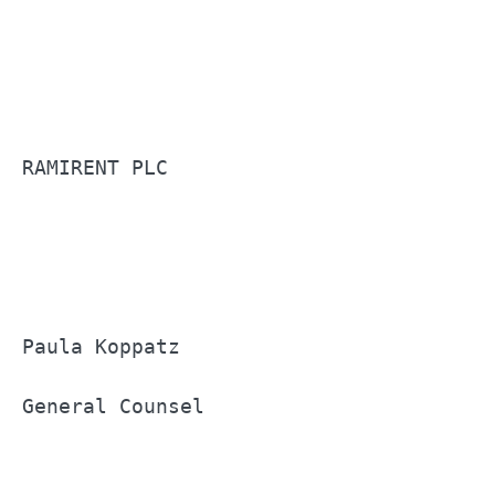
RAMIRENT PLC                           
Paula Koppatz                          
General Counsel                        