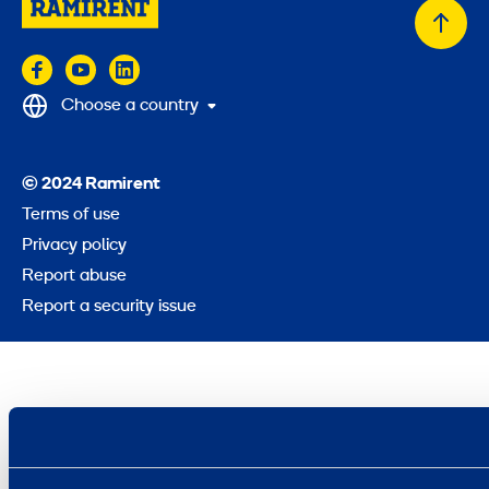
Back
to
top
Choose a country
© 2024 Ramirent
Terms of use
Privacy policy
Report abuse
Report a security issue