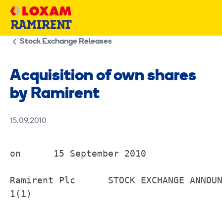
Skip
to
content
Stock Exchange Releases
Acquisition of own shares
by Ramirent
15.09.2010
on	15 September 2010		

Ramirent Plc      STOCK EXCHANGE ANNOUNCEMENT		15 September 2010	6.30
1(1) 
