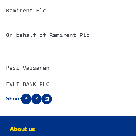
Ramirent Plc			

On behalf of Ramirent Plc			

Pasi Väisänen			

EVLI BANK PLC
Share
About us