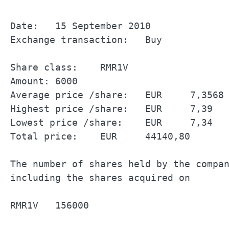
Date:	15 September 2010		

Exchange transaction:	Buy		

Share class:	RMR1V		

Amount:	6000		

Average price /share:	EUR	7,3568	

Highest price /share:	EUR	7,39	

Lowest price /share:	EUR	7,34	

Total price:	EUR	44140,80	

The number of shares held by the company		
including the shares acquired on 	15 September 2010		

RMR1V	156000		
